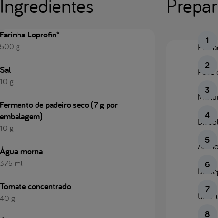
Ingredientes
Prepa
Farinha Loprofin*
500 g
Pré-a
Sal
Pese 
10 g
Mistur
Fermento de padeiro seco (7 g por
embalagem)
Dissol
10 g
Adici
Água morna
375 ml
De se
Tomate concentrado
Unte 
40 g