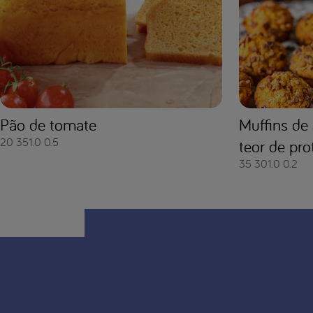
Pão de tomate
Muffins de
20
351.0
0.5
teor de pro
35
301.0
0.2