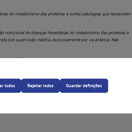
árias do metabolismo das proteínas e outras patologias que necessitam
ão nutricional de doenças hereditárias do metabolismo das proteínas e
ida sob supervisão médica, exclusivamente por via entérica. Não
 na sua dieta.
utricionista a adequação dos ingredientes necessários a cada receita.
ar todos
Rejeitar todos
Guardar definições