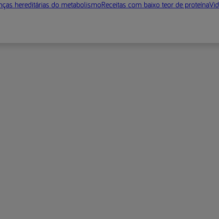
ças hereditárias do metabolismo
Receitas com baixo teor de proteína
Vid