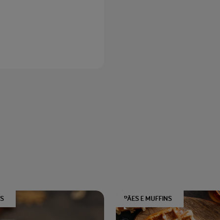
NS
PÃES E MUFFINS