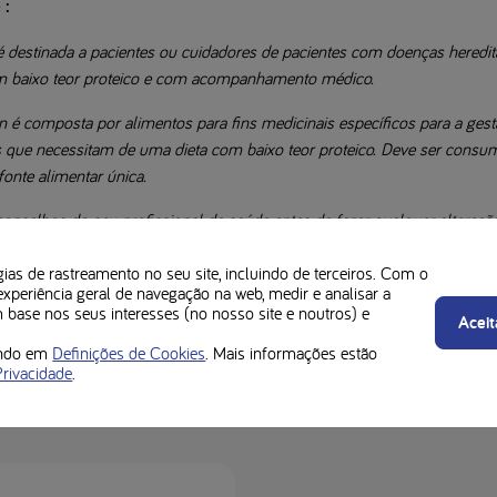
 :
é destinada a pacientes ou cuidadores de pacientes com doenças heredit
m baixo teor proteico e com acompanhamento médico.
 é composta por alimentos para fins medicinais específicos para a gest
s que necessitam de uma dieta com baixo teor proteico. Deve ser consum
nte alimentar única.
onselhos do seu profissional de saúde antes de fazer qualquer alteração
o teor proteico de cada pessoa é diferente. Confirme sempre com o seu n
gias de rastreamento no seu site, incluindo de terceiros. Com o
experiência geral de navegação na web, medir e analisar a
 os alergénios nos rótulos dos produtos.
m base nos seus interesses (no nosso site e noutros) e
Aceit
cando em
Definições de Cookies
. Mais informações estão
Privacidade
.