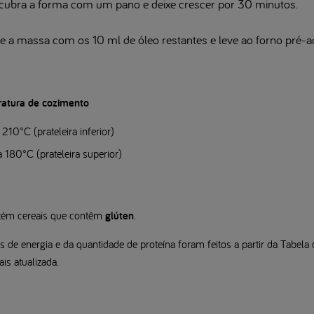
, cubra a forma com um pano e deixe crescer por 30 minutos.
le a massa com os 10 ml de óleo restantes e leve ao forno pré-a
atura de cozimento
210°C (prateleira inferior)
 180°C (prateleira superior)
ém cereais que contêm
glúten
.
 de energia e da quantidade de proteína foram feitos a partir da Tabe
is atualizada.