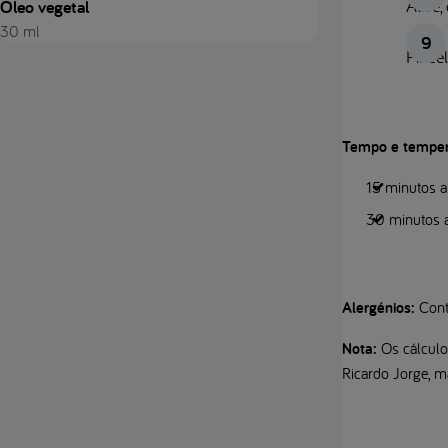
Alise
Óleo vegetal
30 ml
Pince
Tempo e temper
15 minutos a 
30 minutos a
Alergénios:
Cont
Nota:
Os cálculos
Ricardo Jorge, ma