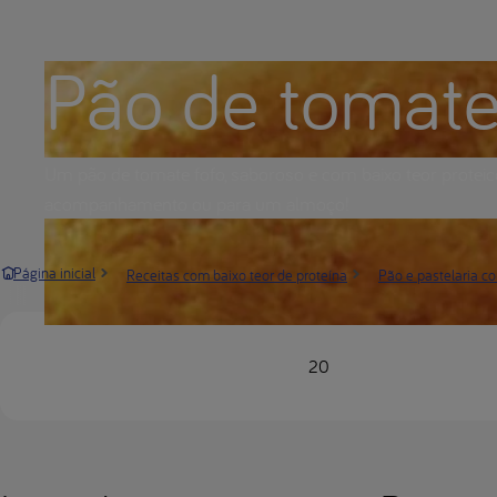
Pão de tomat
Um pão de tomate fofo, saboroso e com baixo teor proteic
acompanhamento ou para um almoço!
Página inicial
Receitas com baixo teor de proteína
Pão e pastelaria co
20