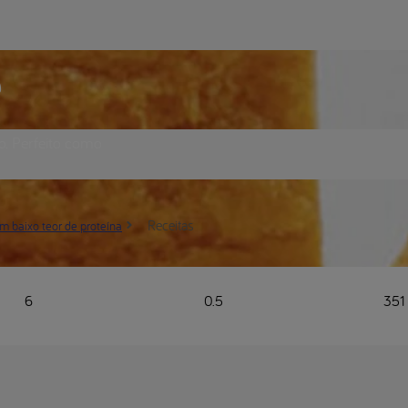
e
o. Perfeito como
Receitas
m baixo teor de proteína
6
0.5
351