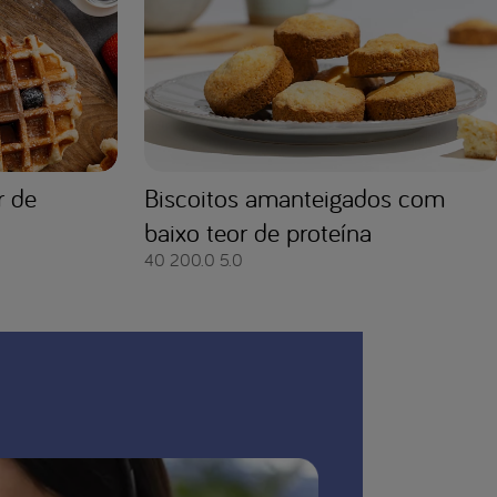
r de
Biscoitos amanteigados com
baixo teor de proteína
40
200.0
5.0