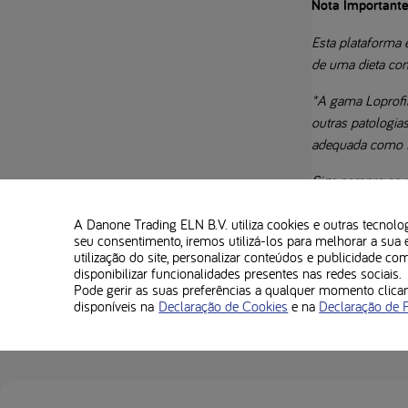
Nota Importante
Esta plataforma 
de uma dieta co
*A gama Loprofin
outras patologia
adequada como fo
Siga sempre os c
A dieta com baix
A Danone Trading ELN B.V. utiliza cookies e outras tecnolo
seu consentimento, iremos utilizá-los para melhorar a sua 
Verifique sempre
utilização do site, personalizar conteúdos e publicidade co
disponibilizar funcionalidades presentes nas redes sociais.
Pode gerir as suas preferências a qualquer momento cli
disponíveis na
Declaração de Cookies
e na
Declaração de 
Usado nesta receita