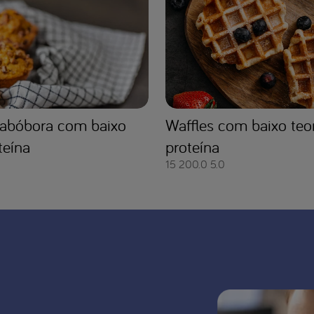
 abóbora com baixo
Waffles com baixo teo
teína
proteína
15
200.0
5.0