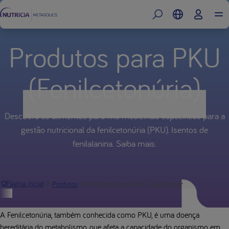
Produtos para PKU
(Fenilcetonúria)
Descubra os alimentos para fins medicinais específicos para a
gestão nutricional da fenilcetonúria (PKU). Isentos de
fenilalanina. Saiba mais.
Produtos para PKU (Fenilcetonúria)
Página inicial
Produtos
Fenilcetonúria (PKU)
A Fenilcetonúria, também conhecida como PKU, é uma doença
hereditária do metabolismo, que afeta a capacidade do organismo em