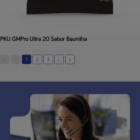
PKU GMPro Ultra 20 Sabor Baunilha
«
‹
1
2
3
›
»