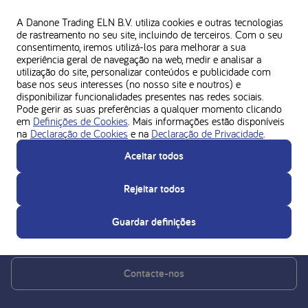
A Danone Trading ELN B.V. utiliza cookies e outras tecnologias
de rastreamento no seu site, incluindo de terceiros. Com o seu
consentimento, iremos utilizá-los para melhorar a sua
experiência geral de navegação na web, medir e analisar a
utilização do site, personalizar conteúdos e publicidade com
base nos seus interesses (no nosso site e noutros) e
disponibilizar funcionalidades presentes nas redes sociais.
Pode gerir as suas preferências a qualquer momento clicando
em
Definições de Cookies
. Mais informações estão disponíveis
Contacte-nos se tiver alguma
na
Declaração de Cookies
e na
Declaração de Privacidade
.
Aceitar todos
dúvida
Rejeitar todos
Entre em contacto com os nossos especialistas através do
número
800 206 799
. A linha está disponível todos os
Guardar definições
dias úteis, entre as 9h e as 19h.
Contacte-nos