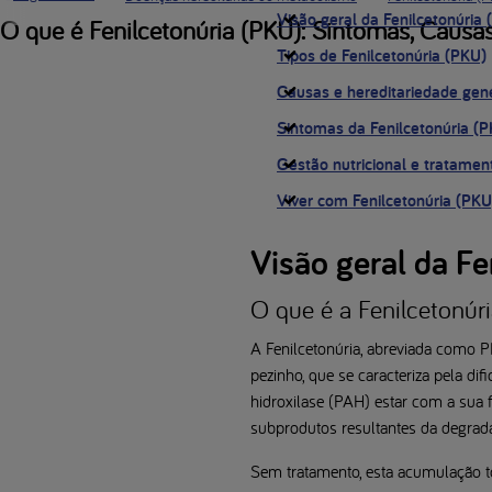
Visão geral da Fenilcetonúria
O que é Fenilcetonúria (PKU): Sintomas, Causas
Tipos de Fenilcetonúria (PKU)
Causas e hereditariedade gené
Sintomas da Fenilcetonúria (
Gestão nutricional e tratame
Viver com Fenilcetonúria (PKU
Visão geral da Fe
O que é a Fenilcetonúr
A Fenilcetonúria, abreviada como P
pezinho, que se caracteriza pela di
hidroxilase (PAH) estar com a sua
subprodutos resultantes da degrad
Sem tratamento, esta acumulação t