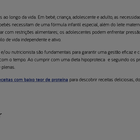
s ao longo da vida. Em bebé, criança, adolescente e adulto, as necessid
bés necessitam de uma fórmula infantil especial, além do leite materno
dar com restrições alimentares; os adolescentes podem enfrentar pressão
o de vida independente e ativo.
/ou nutricionista são fundamentais para garantir uma gestão eficaz e 
om o tempo. Ao cumprir com uma dieta hipoproteica e seguindo os p
 plenas.
eceitas com baixo teor de proteína
para descobrir receitas deliciosas, d
r