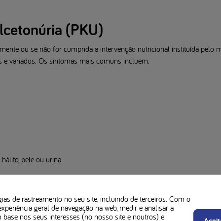
lcetonúria (PKU)
ente ou se não for cumprida a intervenção nutricional instituída pelo mé
 e variados. Os sintomas mais comuns incluem:
hálito, pele ou urina
ção precoce através do rastreio neonatal, geralmente realizado por um t
gias de rastreamento no seu site, incluindo de terceiros. Com o
al e tratamento da PKU
experiência geral de navegação na web, medir e analisar a
m base nos seus interesses (no nosso site e noutros) e
Aceit