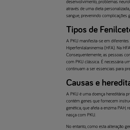
desenvolvimento, problemas neurol
através de uma dieta personalizada
sangue, prevenindo complicações g
Tipos de Fenilce
A PKU manifesta-se em diferentes f
Hiperfenilalaninemia (HFA). Na HFA
Consequentemente, as pessoas com 
com PKU clássica. É necessária uma 
continuam a ser essenciais para pr
Causas e heredit
A PKU é uma doença hereditária pr
contém genes que fornecem instruç
genética, que afeta a enzima PAH, 
nasça com PKU.
No entanto, como esta alteração ge