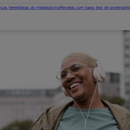
ças hereditárias do metabolismo
Receitas com baixo teor de proteína
Vid