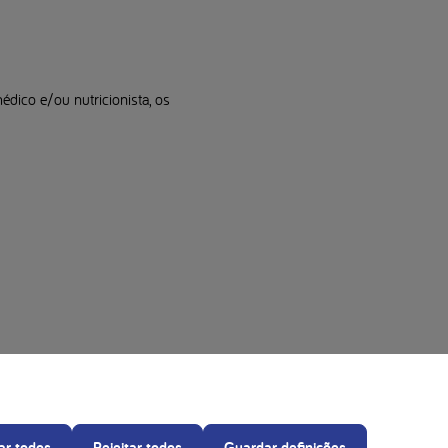
dico e/ou nutricionista, os
este do pezinho, é fundamental.
ar todos
Rejeitar todos
Guardar definições