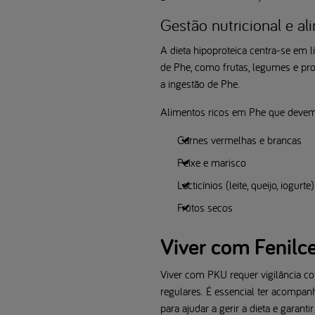
Gestão nutricional e al
A dieta hipoproteica centra-se em 
de Phe, como frutas, legumes e pr
a ingestão de Phe.
Alimentos ricos em Phe que devem 
Carnes vermelhas e brancas
Peixe e marisco
Lacticínios (leite, queijo, iogurte)
Frutos secos
Viver com Fenilc
Viver com PKU requer vigilância c
regulares. É essencial ter acompa
para ajudar a gerir a dieta e garant