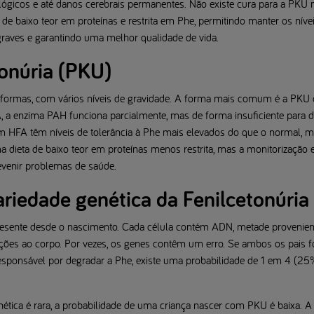
ógicos e até danos cerebrais permanentes. Não existe cura para a PKU
, de baixo teor em proteínas e restrita em Phe, permitindo manter os ní
raves e garantindo uma melhor qualidade de vida.
tonúria (PKU)
ormas, com vários níveis de gravidade. A forma mais comum é a PKU clás
, a enzima PAH funciona parcialmente, mas de forma insuficiente para d
HFA têm níveis de tolerância à Phe mais elevados do que o normal, m
dieta de baixo teor em proteínas menos restrita, mas a monitorização e 
evenir problemas de saúde.
ariedade genética da Fenilcetonúria
esente desde o nascimento. Cada célula contém ADN, metade provenien
ões ao corpo. Por vezes, os genes contêm um erro. Se ambos os pais f
responsável por degradar a Phe, existe uma probabilidade de 1 em 4 (25
nética é rara, a probabilidade de uma criança nascer com PKU é baixa. A