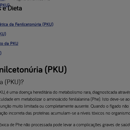
 (PKU)
 e Dieta
tica da Fenilcetonúria (PKU)
PKU)
nto da PKU
)
nilcetonúria (PKU)
ia (PKU)?
KU, é uma doença hereditária do metabolismo rara, diagnosticada através
ficuldade em metabolizar o aminoácido fenilalanina (Phe). Isto deve-se ao
 função muito limitada ou completamente ausente. Quando o fígado não 
ação incorreta das proteínas acumulam-se a níveis tóxicos no organismo
óxica de Phe não processada pode levar a complicações graves de saúd