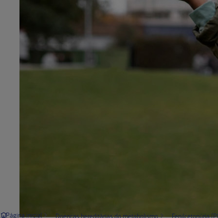
Página inicial
Doenças hereditárias do metabolismo
Fenilcetonúria (