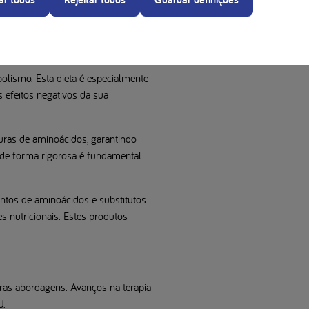
proteínas, apoiada por consultas
icos
olismo. Esta dieta é especialmente
s efeitos negativos da sua
ras de aminoácidos, garantindo
a de forma rigorosa é fundamental
ntos de aminoácidos e substitutos
s nutricionais. Estes produtos
utras abordagens. Avanços na terapia
U.