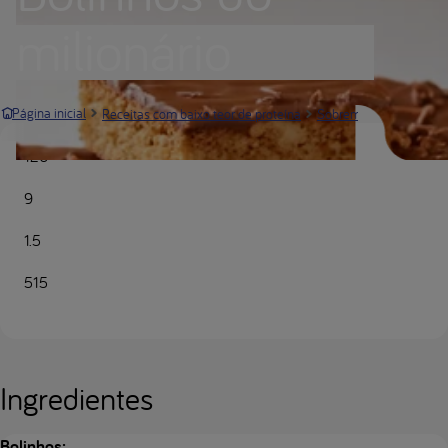
milionário
Receita
Página inicial
Receitas com baixo teor de proteína
Sobremesas
120
9
1.5
515
Ingredientes
Bolinhos: