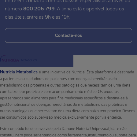
Entre em contacto com os nossos especialistas através do
número
800 206 799
. A linha está disponível todos os
dias úteis, entre as 9h e as 19h.
Contacte-nos
Nutricia Metabolics
é uma iniciativa da Nutricia. Esta plataforma é destinada
a pacientes ou cuidadores de pacientes com doenças hereditárias do
metabolismo das proteínas e outras patologias que necessitam de uma dieta
com baixo teor proteico e com acompanhamento médico. Os produtos
apresentados são alimentos para fins medicinais específicos e destina-se à
gestão nutricional de doenças hereditárias do metabolismo das proteínas e
outras patologias que necessitam de uma dieta com baixo teor proteico. Devem
ser consumidos sob supervisão médica, exclusivamente por via entérica.
Este conteúdo foi desenvolvido pela Danone Nutricia Unipessoal, lda. e não
constitui nem pode ser entendida como ferramenta, instrumento ou suporte para