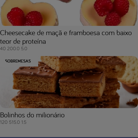
Cheesecake de maçã e framboesa com baixo
teor de proteína
40
200.0
5.0
SOBREMESAS
Bolinhos do milionário
120
515.0
1.5