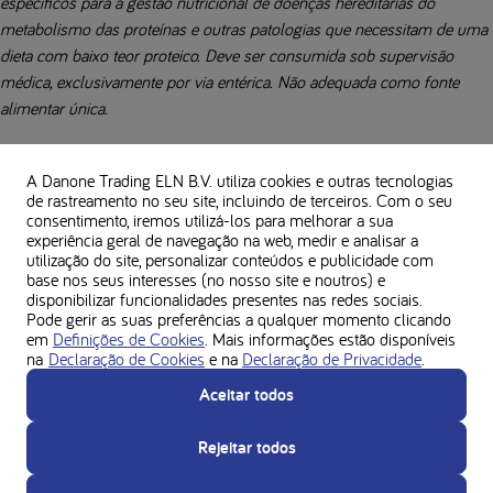
específicos para a gestão nutricional de doenças hereditárias do
metabolismo das proteínas e outras patologias que necessitam de uma
dieta com baixo teor proteico. Deve ser consumida sob supervisão
médica, exclusivamente por via entérica. Não adequada como fonte
alimentar única.
Siga sempre os conselhos do seu profissional de saúde antes de fazer
qualquer alteração na sua dieta.
A Danone Trading ELN B.V. utiliza cookies e outras tecnologias
de rastreamento no seu site, incluindo de terceiros. Com o seu
consentimento, iremos utilizá-los para melhorar a sua
A dieta com baixo teor proteico de cada pessoa é diferente. Confirme
experiência geral de navegação na web, medir e analisar a
sempre com o seu nutricionista a adequação dos ingredientes
utilização do site, personalizar conteúdos e publicidade com
necessários a cada receita.
base nos seus interesses (no nosso site e noutros) e
disponibilizar funcionalidades presentes nas redes sociais.
Verifique sempre os alergénios nos rótulos dos produtos.
Pode gerir as suas preferências a qualquer momento clicando
em
Definições de Cookies
. Mais informações estão disponíveis
na
Declaração de Cookies
e na
Declaração de Privacidade
.
Usado nesta receita
Aceitar todos
Rejeitar todos