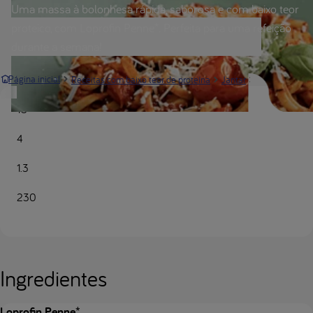
Uma massa à bolonhesa rápida, saborosa e com baixo teor
proteico, com Loprofin Penne*. Perfeita para uma refeição
durante a semana!
Receitas
Página inicial
Receitas com baixo teor de proteína
Jantar
15
4
1.3
230
Ingredientes
Loprofin Penne*