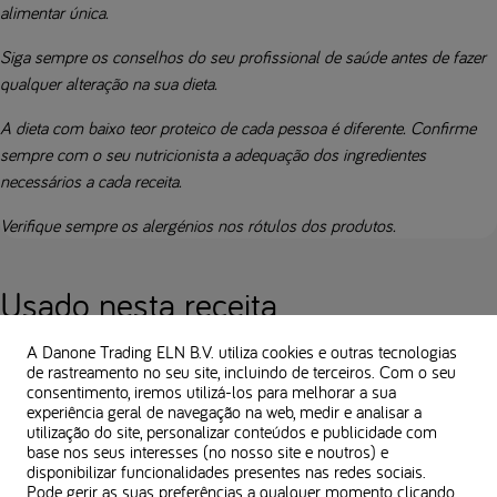
alimentar única.
Siga sempre os conselhos do seu profissional de saúde antes de fazer
qualquer alteração na sua dieta.
A dieta com baixo teor proteico de cada pessoa é diferente. Confirme
sempre com o seu nutricionista a adequação dos ingredientes
necessários a cada receita.
Verifique sempre os alergénios nos rótulos dos produtos.
Usado nesta receita
A Danone Trading ELN B.V. utiliza cookies e outras tecnologias
de rastreamento no seu site, incluindo de terceiros. Com o seu
consentimento, iremos utilizá-los para melhorar a sua
experiência geral de navegação na web, medir e analisar a
Loprofin Penne
utilização do site, personalizar conteúdos e publicidade com
base nos seus interesses (no nosso site e noutros) e
disponibilizar funcionalidades presentes nas redes sociais.
Pode gerir as suas preferências a qualquer momento clicando