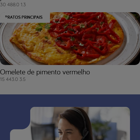
30
488.0
1.3
PRATOS PRINCIPAIS
Omelete de pimento vermelho
15
443.0
3.5