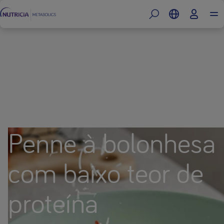
Penne à bolonhesa
com baixo teor de
proteína