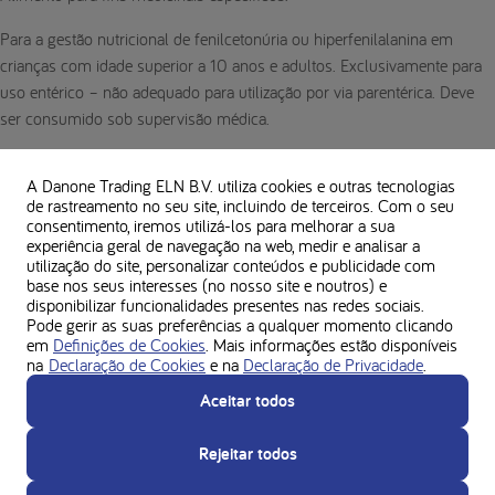
Para a gestão nutricional de fenilcetonúria ou hiperfenilalanina em
crianças com idade superior a 10 anos e adultos. Exclusivamente para
uso entérico – não adequado para utilização por via parentérica. Deve
ser consumido sob supervisão médica.
A Danone Trading ELN B.V. utiliza cookies e outras tecnologias
de rastreamento no seu site, incluindo de terceiros. Com o seu
consentimento, iremos utilizá-los para melhorar a sua
experiência geral de navegação na web, medir e analisar a
utilização do site, personalizar conteúdos e publicidade com
base nos seus interesses (no nosso site e noutros) e
disponibilizar funcionalidades presentes nas redes sociais.
Pode gerir as suas preferências a qualquer momento clicando
em
Definições de Cookies
. Mais informações estão disponíveis
na
Declaração de Cookies
e na
Declaração de Privacidade
.
Aceitar todos
Rejeitar todos