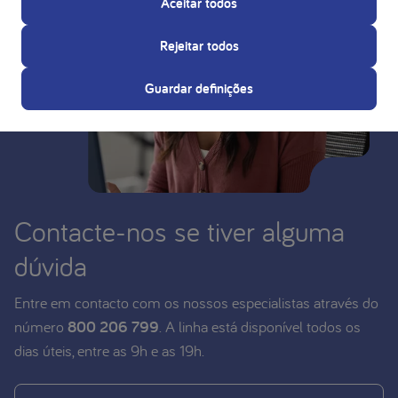
Aceitar todos
Rejeitar todos
Guardar definições
Contacte-nos se tiver alguma
dúvida
Entre em contacto com os nossos especialistas através do
número
800 206 799
. A linha está disponível todos os
dias úteis, entre as 9h e as 19h.