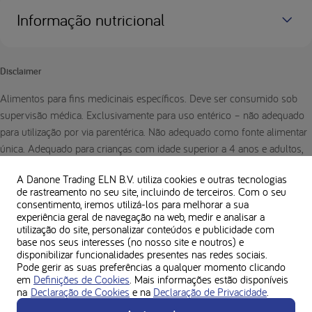
Informação nutricional
Disclaimer
Alimentos para fins medicinais específicos. Deve ser consumido sob
supervisão médica. Exclusivamente para uso entérico – não adequado
para utilização por via parentérica. Não adequado como fonte alimentar
única. Adequado para crianças com idade superior a 4 anos e adultos,
incluindo grávidas (associado à suplementação em ácido fólico
A Danone Trading ELN B.V. utiliza cookies e outras tecnologias
habitual). Deve ser consumido exclusivamente por pacientes com
de rastreamento no seu site, incluindo de terceiros. Com o seu
fenilcetonúria.
consentimento, iremos utilizá-los para melhorar a sua
experiência geral de navegação na web, medir e analisar a
utilização do site, personalizar conteúdos e publicidade com
base nos seus interesses (no nosso site e noutros) e
disponibilizar funcionalidades presentes nas redes sociais.
Pode gerir as suas preferências a qualquer momento clicando
em
Definições de Cookies
. Mais informações estão disponíveis
na
Declaração de Cookies
e na
Declaração de Privacidade
.