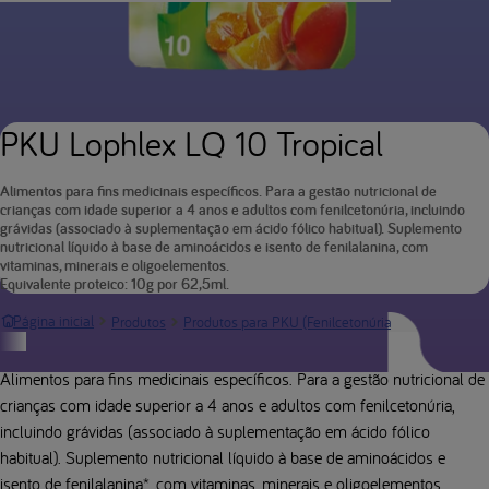
PKU Lophlex LQ 10 Tropical
Alimentos para fins medicinais específicos. Para a gestão nutricional de
crianças com idade superior a 4 anos e adultos com fenilcetonúria, incluindo
grávidas (associado à suplementação em ácido fólico habitual). Suplemento
nutricional líquido à base de aminoácidos e isento de fenilalanina, com
vitaminas, minerais e oligoelementos.
Equivalente proteico: 10g por 62,5ml.
Página de 
Página inicial
Produtos
Produtos para PKU (Fenilcetonúria)
Descrição do produto
Alimentos para fins medicinais específicos. Para a gestão nutricional de
crianças com idade superior a 4 anos e adultos com fenilcetonúria,
incluindo grávidas (associado à suplementação em ácido fólico
habitual). Suplemento nutricional líquido à base de aminoácidos e
isento de fenilalanina*, com vitaminas, minerais e oligoelementos.