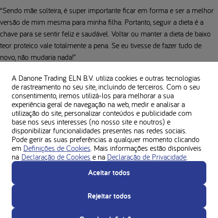
“Sendo mãe solteira, é super importante ficar em forma e ser a melhor
versão de mim mesma para minha filha. Portanto, seguir a dieta é a
chave para se sentir feliz e saudável. Voltar ou manter a dieta de baixo
teor proteico vale totalmente a pena. Se eu tivesse de fazer tudo de
novo, não mudaria nada!”
A Danone Trading ELN B.V. utiliza cookies e outras tecnologias
de rastreamento no seu site, incluindo de terceiros. Com o seu
Sobre o promotor
consentimento, iremos utilizá-los para melhorar a sua
experiência geral de navegação na web, medir e analisar a
utilização do site, personalizar conteúdos e publicidade com
base nos seus interesses (no nosso site e noutros) e
disponibilizar funcionalidades presentes nas redes sociais.
Pode gerir as suas preferências a qualquer momento clicando
Disclaimer
em
Definições de Cookies
. Mais informações estão disponíveis
na
Declaração de Cookies
e na
Declaração de Privacidade
.
Não. Uma vez que o bebé nasce, desde que não tenha PKU, pode amamentar
Aceitar todos
enquanto estiver numa dieta relaxada ou "fora da dieta". Isto ocorre porque o
bebé é capaz de quebrar qualquer fenilalanina extra que obterá do leite materno.
Rejeitar todos
Se o seu bebé tiver PKU, consegue ainda dar uma determinada quantidade de
leite materno, junto com uma fórmula infantil especializada para PKU.