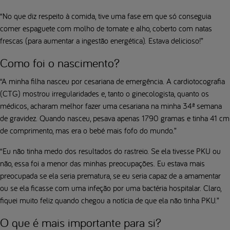
“No que diz respeito à comida, tive uma fase em que só conseguia
comer espaguete com molho de tomate e alho, coberto com natas
frescas (para aumentar a ingestão energética). Estava delicioso!”
Como foi o nascimento?
“A minha filha nasceu por cesariana de emergência. A cardiotocografia
(CTG) mostrou irregularidades e, tanto o ginecologista, quanto os
médicos, acharam melhor fazer uma cesariana na minha 34ª semana
de gravidez. Quando nasceu, pesava apenas 1790 gramas e tinha 41 cm
de comprimento, mas era o bebé mais fofo do mundo.”
“Eu não tinha medo dos resultados do rastreio. Se ela tivesse PKU ou
não, essa foi a menor das minhas preocupações. Eu estava mais
preocupada se ela seria prematura, se eu seria capaz de a amamentar
ou se ela ficasse com uma infeção por uma bactéria hospitalar. Claro,
fiquei muito feliz quando chegou a notícia de que ela não tinha PKU.”
O que é mais importante para si?