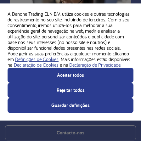
A Danone Trading ELN B.V. utiliza cookies e outras tecnologias
de rastreamento no seu site, incluindo de terceiros. Com o seu
consentimento, iremos utilizá-los para melhorar a sua
experiência geral de navegação na web, medir e analisar a
utilização do site, personalizar conteúdos e publicidade com
base nos seus interesses (no nosso site e noutros) e
disponibilizar funcionalidades presentes nas redes sociais.
Pode gerir as suas preferências a qualquer momento clicando
em
Definições de Cookies
. Mais informações estão disponíveis
na
Declaração de Cookies
e na
Declaração de Privacidade
.
Contacte-nos se tiver alguma
Aceitar todos
dúvida
Rejeitar todos
Entre em contacto com os nossos especialistas através do
número
800 206 799
. A linha está disponível todos os
Guardar definições
dias úteis, entre as 9h e as 19h.
Contacte-nos