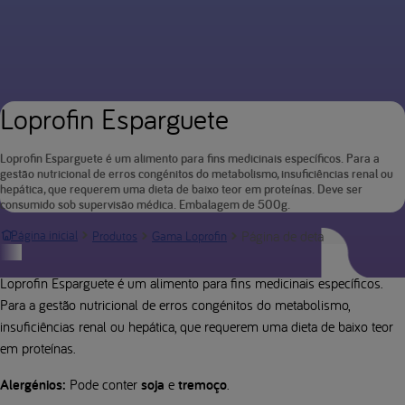
Loprofin Esparguete
Loprofin Esparguete é um alimento para fins medicinais específicos. Para a
gestão nutricional de erros congénitos do metabolismo, insuficiências renal ou
hepática, que requerem uma dieta de baixo teor em proteínas. Deve ser
consumido sob supervisão médica. Embalagem de 500g.
Página de detalhes do produ
Página inicial
Produtos
Gama Loprofin
Descrição do produto
Loprofin Esparguete é um alimento para fins medicinais específicos.
Para a gestão nutricional de erros congénitos do metabolismo,
insuficiências renal ou hepática, que requerem uma dieta de baixo teor
em proteínas.
Alergénios:
Pode conter
soja
e
tremoço
.