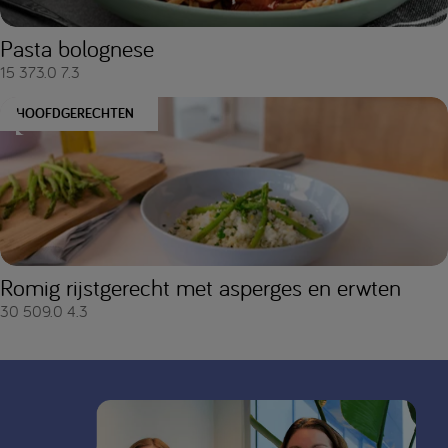
Pasta bolognese
15
373.0
7.3
HOOFDGERECHTEN
Romig rijstgerecht met asperges en erwten
30
509.0
4.3