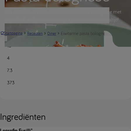
Een snelle en smaakvolle eiwitarme pasta bolognese met
Loprofin Fusilli, perfect voor een doordeweekse maaltijd!
Eiwitarme pasta bolognese | Nutricia M
Startpagina
Recepten
Diner
15
4
7.3
373
Ingrediënten
Loprofin Fusilli*