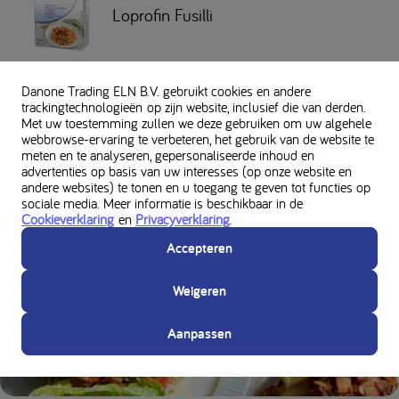
Loprofin Fusilli
Danone Trading ELN B.V. gebruikt cookies en andere
trackingtechnologieën op zijn website, inclusief die van derden.
Voedingswaarden
Met uw toestemming zullen we deze gebruiken om uw algehele
webbrowse-ervaring te verbeteren, het gebruik van de website te
meten en te analyseren, gepersonaliseerde inhoud en
advertenties op basis van uw interesses (op onze website en
andere websites) te tonen en u toegang te geven tot functies op
sociale media. Meer informatie is beschikbaar in de
Je vindt dit misschien ook leuk
Cookieverklaring
en
Privacyverklaring
.
Accepteren
HOOFDGERECHTEN
Weigeren
Aanpassen