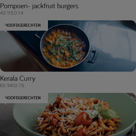
Pompoen- jackfruit burgers
40
113.0
1.4
HOOFDGERECHTEN
Kerala Curry
65
341.0
7.6
HOOFDGERECHTEN