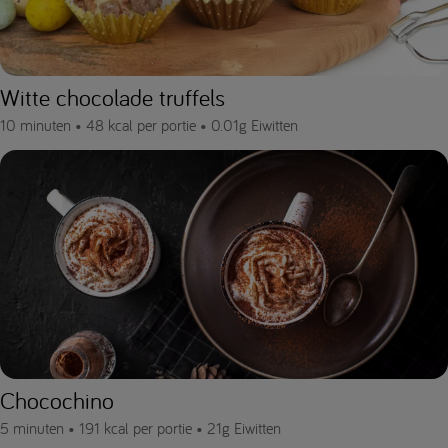
Witte chocolade truffels
10 minuten •
48 kcal per portie •
0.01g Eiwitten
Chocochino
5 minuten •
191 kcal per portie •
21g Eiwitten