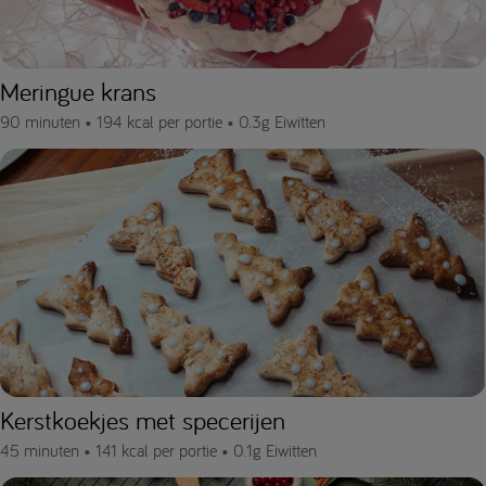
Meringue krans
90 minuten •
194 kcal per portie •
0.3g Eiwitten
Kerstkoekjes met specerijen
45 minuten •
141 kcal per portie •
0.1g Eiwitten