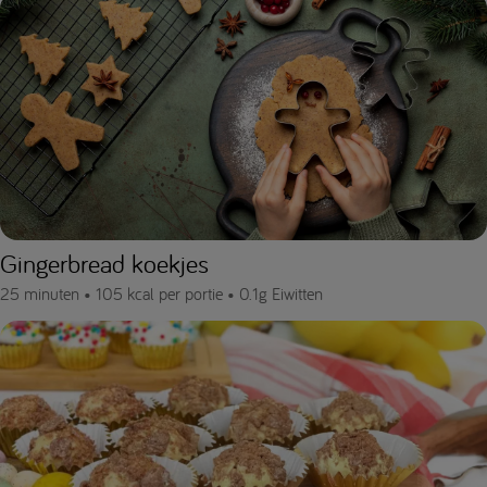
Gingerbread koekjes
25 minuten •
105 kcal per portie •
0.1g Eiwitten