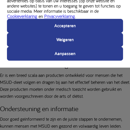
advertenties op basis van uw interesses (op onze website en
andere websites) te tonen en u toegang te geven tot functies op
MSUD brengt gedurende het hele leven verschillende uitdagingen met
sociale media. Meer informatie is beschikbaar in de
Cookieverklaring
en
Privacyverklaring
.
zich mee, afhankelijk van de levensfase. Als baby, kind, tiener en
volwassene zullen de behoeften en ervaringen variëren. Bijvoorbeeld,
Accepteren
baby’s hebben speciale voeding nodig, kinderen moeten leren omgaan
met dieetbeperkingen, tieners kunnen te maken krijgen met sociale druk
Weigeren
en volwassenen moeten hun dieet blijven beheren terwijl ze een
zelfstandig leven leiden
Aanpassen
Welke medische voeding bestaat er?
Er is een breed scala aan producten ontwikkeld voor mensen die het
MSUD-dieet volgen en dragen bij aan het effectief beheren van het dieet.
Deze producten moeten onder medisch toezicht worden gebruikt en
worden voorgeschreven door de arts of diëtist.
Ondersteuning en informatie
Door goed geïnformeerd te zijn en de juiste stappen te ondernemen,
kunnen mensen met MSUD een gezond en volwaardig leven leiden.