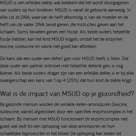
MSUD is een erfelijke ziekte, wat betekent dat het wordt doorgegeven
van ouders op hun kinderen. MSUD is vanaf de geboorte aanwezig. In
elke cel zit DNA, waarvan de helft afkomstig is van de moeder en de
helft van de vader. DNA bevat genen, die instructies geven aan het
lichaam. Soms bevatten genen een foutje. Als beide ouders hetzelfde
foutje hebben, kan het kind MSUD krijgen, omdat het de enzymen
leucine, isoleucine en valine niet goed kan afbreken.
De kans dat een ouder een defect gen voor MSUD heeft, is klein. Dat
deze ouder een partner ontmoet met hetzelfde defecte gen, is nog
kleiner. Als beide ouders drager zijn van een erfelijke ziekte, is er bij elke
zwangerschap een kans van 1 op 4 (25%) dat hun kind de ziekte krijgt.
Wat is de impact van MSUD op je gezondheid?
Bij gezonde mensen worden de vertakte-keten-aminozuren (leucine,
isoleucine, valine) afgebroken door een specifiek enzymcomplex in het
lichaam. Bij mensen met MSUD functioneert dit enzymcomplex niet
goed, wat leidt tot een ophoping van deze aminozuren en hun
schadelijke bijproducten in het bloed. De ophoping kan leiden tot