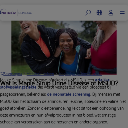
Footer
Wat 
Startpagina
Metabole ziekten
Maple Syrup Urine Disease (MSUD)
Maple Sirup Urine Disease, afgekort als MSUD, is een
erfelijke
Wat is Maple Sirup Urine Disease of MSUD?
stofwisselingsziekte
die wordt vastgesteld via een bloedtest bij
pasgeborenen, bekend als
de neonatale screening
. Bij mensen met
MSUD kan het lichaam de aminozuren leucine, isoleucine en valine niet
goed afbreken. Zonder dieetbehandeling leidt dit tot een ophoping van
deze aminozuren en hun afvalproducten in het bloed, wat ernstige
schade kan veroorzaken aan de hersenen en andere organen.