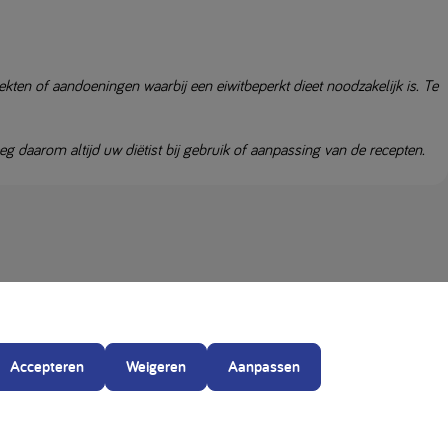
kten of aandoeningen waarbij een eiwitbeperkt dieet noodzakelijk is. Te
daarom altijd uw diëtist bij gebruik of aanpassing van de recepten.
Accepteren
Weigeren
Aanpassen