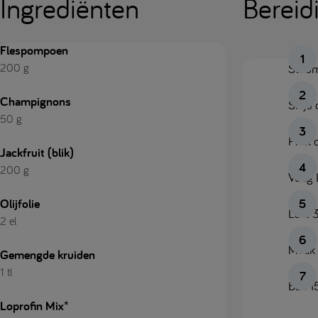
Ingrediënten
Bereid
Flespompoen
200 g
Stoom
Champignons
Snijd 
50 g
Prak 
Jackfruit (blik)
200 g
Voeg 
Olijfolie
Laat 
2 el
Maak 
Gemengde kruiden
1 tl
Bak 1
Loprofin Mix*