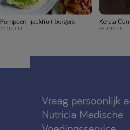
Pompoen- jackfruit burgers
Kerala Cur
40
113.0
1.4
65
341.0
7.6
Vraag persoonlijk 
Nutricia Medische
Voedingsservice