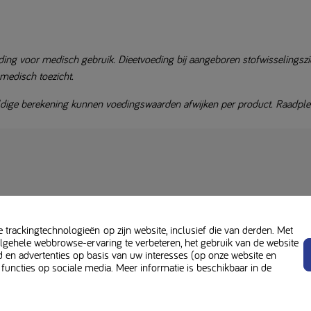
ding voor medisch gebruik. Dieetvoeding bij aangeboren stofwisselingszie
medisch toezicht.
ige berekening kunnen voedingswaarden afwijken per product. Raadpleeg 
trackingtechnologieën op zijn website, inclusief die van derden. Met
ehele webbrowse-ervaring te verbeteren, het gebruik van de website
d en advertenties op basis van uw interesses (op onze website en
 functies op sociale media. Meer informatie is beschikbaar in de