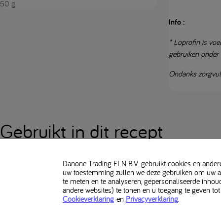
50 g
Info :
* Loprofin is voe
gebruiken onder 
Ondanks zorgvuld
Gebruikt in dit recept
Danone Trading ELN B.V. gebruikt cookies en andere 
uw toestemming zullen we deze gebruiken om uw alg
te meten en te analyseren, gepersonaliseerde inhou
andere websites) te tonen en u toegang te geven tot
Loprofin Mix
Cookieverklaring
en
Privacyverklaring
.