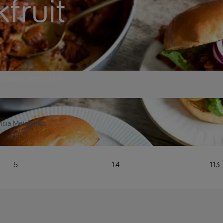
fruit
edzaam, perfect uit
icia Metabolics
5
1.4
113