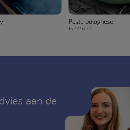
ry
Pasta bolognese
15
373.0
7.3
advies aan de