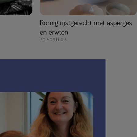
Romig rijstgerecht met asperges
en erwten
30
509.0
4.3