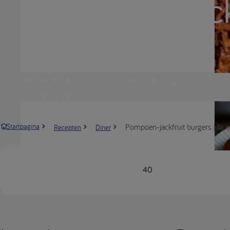
Pompoen- jack
burgers
Heerlijke eiwitarme pompoen-jackfruit burgers, licht en vo
de oven of pan!
Pompoen-jackfruit burgers | Nutr
Startpagina
Recepten
Diner
40