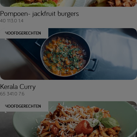
Pompoen- jackfruit burgers
40
113.0
1.4
HOOFDGERECHTEN
Kerala Curry
65
341.0
7.6
HOOFDGERECHTEN