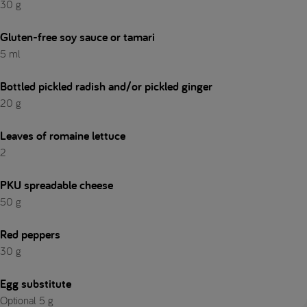
30 g
Gluten-free soy sauce or tamari
5 ml
Bottled pickled radish and/or pickled ginger
20 g
Leaves of romaine lettuce
2
PKU spreadable cheese
50 g
Red peppers
30 g
Egg substitute
Optional 5 g