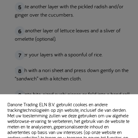
Create another layer with the pickled radish and/or
ginger over the cucumbers.
Add another layer of lettuce leaves and a sliver of
omelette (optional).
Cover your layers with a spoonful of rice.
Finish with a nori sheet and press down gently on the
“sandwich” with a kitchen cloth.
Cut into bite-sized sushi pieces or fold into a hand roll.
Danone Trading ELN B.V. gebruikt cookies en andere
Optional – for a version containing an egg substitute -
trackingtechnologieën op zijn website, inclusief die van derden.
Met uw toestemming zullen we deze gebruiken om uw algehele
whisk the egg substitute with soy sauce in 75 ml of water
webbrowse-ervaring te verbeteren, het gebruik van de website te
for 2-3 minutes and fry as a thin “omelette” in a little oil.
meten en te analyseren, gepersonaliseerde inhoud en
advertenties op basis van uw interesses (op onze website en
andere websites) te tonen en u toegang te geven tot functies op