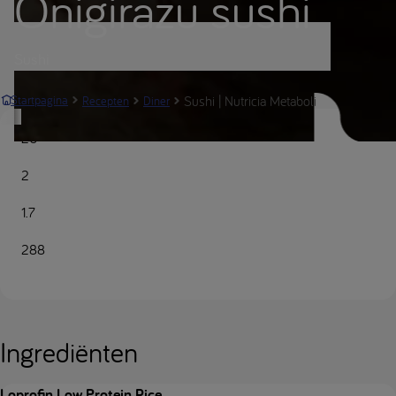
Onigirazu sushi
Sushi
Sushi | Nutricia Metabolics
Startpagina
Recepten
Diner
20
2
1.7
288
Ingrediënten
Loprofin Low Protein Rice