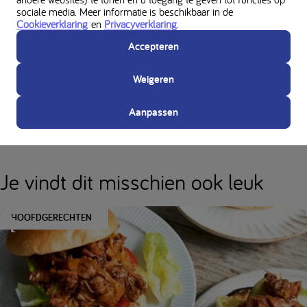
sociale media. Meer informatie is beschikbaar in de
Cookieverklaring
en
Privacyverklaring
.
Gebruikt in dit recept
Accepteren
Weigeren
Voedingswaarden
Aanpassen
Je vindt dit misschien ook leuk
HOOFDGERECHTEN