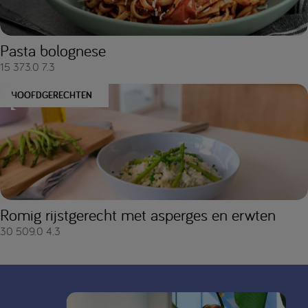
Pasta bolognese
15
373.0
7.3
HOOFDGERECHTEN
Romig rijstgerecht met asperges en erwten
30
509.0
4.3