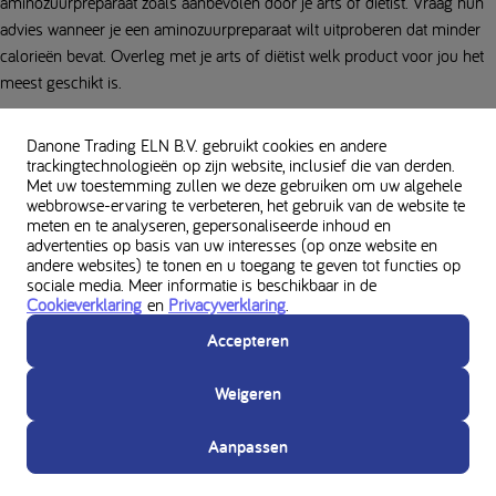
aminozuurpreparaat zoals aanbevolen door je arts of diëtist. Vraag hun
advies wanneer je een aminozuurpreparaat wilt uitproberen dat minder
calorieën bevat. Overleg met je arts of diëtist welk product voor jou het
meest geschikt is.
Volg je voeding nauwkeurig: Zorg ervoor dat je de hoeveelheid eiwitten
Danone Trading ELN B.V. gebruikt cookies en andere
en calorieën die je consumeert nauwkeurig bijhoudt. Dit helpt je om je
trackingtechnologieën op zijn website, inclusief die van derden.
dieet te beheren en te voorkomen dat je gewicht te veel fluctueert.
Met uw toestemming zullen we deze gebruiken om uw algehele
webbrowse-ervaring te verbeteren, het gebruik van de website te
Beweeg dagelijks: Regelmatige lichaamsbeweging kan je helpen om een
meten en te analyseren, gepersonaliseerde inhoud en
advertenties op basis van uw interesses (op onze website en
gezond gewicht te behouden en je algehele welzijn te verbeteren. Kies
andere websites) te tonen en u toegang te geven tot functies op
activiteiten die je leuk vindt en die passen bij je dieetbeperkingen.
sociale media. Meer informatie is beschikbaar in de
Cookieverklaring
en
Privacyverklaring
.
Let op je bloedwaarden: Het regelmatig controleren van je bloedwaarden
Accepteren
kan je helpen om te zien hoe je dieet je gezondheid beïnvloedt en of je
eventuele aanpassingen moet maken.
Weigeren
Proactief plannen
Aanpassen
Het vergt wat planning, maar het is absoluut mogelijk om bijna alles te