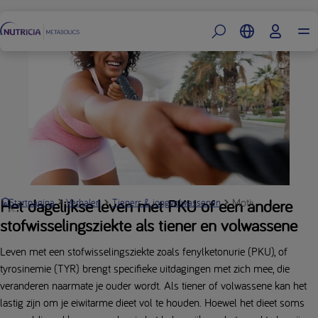
Footer
Motivatie, metabole 
Het dagelijkse leven met PKU of een andere
Startpagina
Verhalen
Tieners & jongvolwassenen
stofwisselingsziekte als tiener en volwassene
Leven met een stofwisselingsziekte zoals fenylketonurie (PKU), of
tyrosinemie (TYR) brengt specifieke uitdagingen met zich mee, die
veranderen naarmate je ouder wordt. Als tiener of volwassene kan het
lastig zijn om je eiwitarme dieet vol te houden. Hoewel het dieet soms