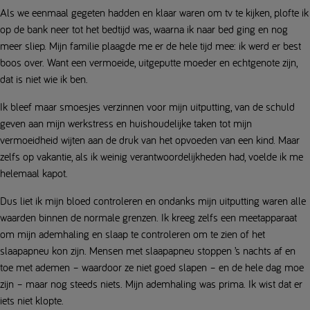
Als we eenmaal gegeten hadden en klaar waren om tv te kijken, plofte ik
op de bank neer tot het bedtijd was, waarna ik naar bed ging en nog
meer sliep. Mijn familie plaagde me er de hele tijd mee: ik werd er best
boos over. Want een vermoeide, uitgeputte moeder en echtgenote zijn,
dat is niet wie ik ben.
Ik bleef maar smoesjes verzinnen voor mijn uitputting, van de schuld
geven aan mijn werkstress en huishoudelijke taken tot mijn
vermoeidheid wijten aan de druk van het opvoeden van een kind. Maar
zelfs op vakantie, als ik weinig verantwoordelijkheden had, voelde ik me
helemaal kapot.
Dus liet ik mijn bloed controleren en ondanks mijn uitputting waren alle
waarden binnen de normale grenzen. Ik kreeg zelfs een meetapparaat
om mijn ademhaling en slaap te controleren om te zien of het
slaapapneu kon zijn. Mensen met slaapapneu stoppen ’s nachts af en
toe met ademen – waardoor ze niet goed slapen – en de hele dag moe
zijn – maar nog steeds niets. Mijn ademhaling was prima. Ik wist dat er
iets niet klopte.