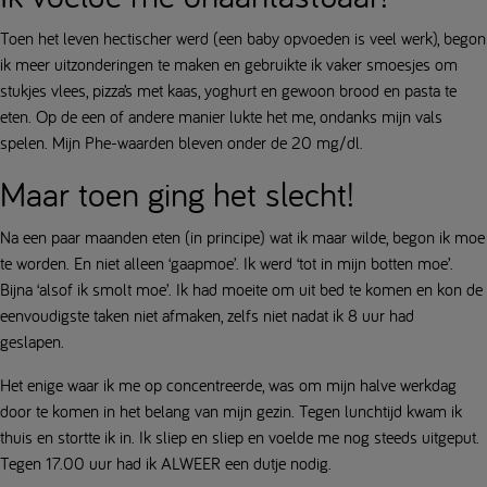
Toen het leven hectischer werd (een baby opvoeden is veel werk), begon
ik meer uitzonderingen te maken en gebruikte ik vaker smoesjes om
stukjes vlees, pizza’s met kaas, yoghurt en gewoon brood en pasta te
eten. Op de een of andere manier lukte het me, ondanks mijn vals
spelen. Mijn Phe-waarden bleven onder de 20 mg/dl.
Maar toen ging het slecht!
Na een paar maanden eten (in principe) wat ik maar wilde, begon ik moe
te worden. En niet alleen ‘gaapmoe’. Ik werd ‘tot in mijn botten moe’.
Bijna ‘alsof ik smolt moe’. Ik had moeite om uit bed te komen en kon de
eenvoudigste taken niet afmaken, zelfs niet nadat ik 8 uur had
geslapen.
Het enige waar ik me op concentreerde, was om mijn halve werkdag
door te komen in het belang van mijn gezin. Tegen lunchtijd kwam ik
thuis en stortte ik in. Ik sliep en sliep en voelde me nog steeds uitgeput.
Tegen 17.00 uur had ik ALWEER een dutje nodig.