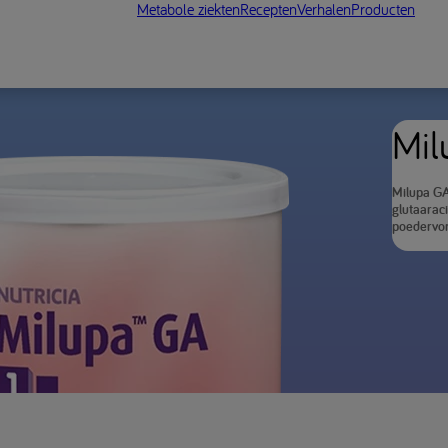
Metabole ziekten
Recepten
Verhalen
Producten
Mil
Milupa GA
glutaaraci
poedervor