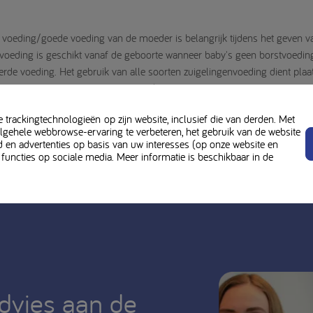
e voeding/goede voeding van de moeder is belangrijk tijdens het geven 
genvoeding is geschikt vanaf de geboorte wanneer baby's geen borstvoedin
rde voeding. Het gebruik van alle soorten zuigelingenvoeding dient plaat
ugdgezondheidszorg, diëtist, apotheker of andere professionele zorgverl
iële consequenties. Alle bereidings- en voedingsinstructies dienen na
trackingtechnologieën op zijn website, inclusief die van derden. Met
ehele webbrowse-ervaring te verbeteren, het gebruik van de website
d en advertenties op basis van uw interesses (op onze website en
 worden gebruikt onder medisch toezicht.
 functies op sociale media. Meer informatie is beschikbaar in de
advies aan de