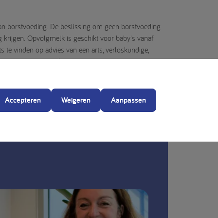
van borstvoeding. De beslissing om geen borstvoeding
g krijgen. Opvolgmelk is geschikt voor baby's vanaf
s te vinden op advies van een arts, verloskundige,
ener verantwoordelijk voor moeder- en kindzorg,
uwkeurig opgevolgd te worden, aangezien onjuiste
Accepteren
Weigeren
Aanpassen