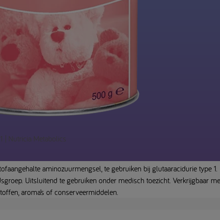
 | Nutricia Metabolics
ofaangehalte aminozuurmengsel, te gebruiken bij glutaaracidurie type 1.
groep. Uitsluitend te gebruiken onder medisch toezicht. Verkrijgbaar me
stoffen, aroma’s of conserveermiddelen.