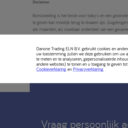
Disclaimer
Borstvoeding is het beste voor baby's en een gezond
te geven kan moeilijk terug te draaien zijn. Zuigelin
zes maanden, als vloeibaar onderdeel van een gevariee
consultatiebureauverpleegkundige, verpleegkundige je
waarbij ook rekening moet worden gehouden met financ
Danone Trading ELN B.V. gebruikt cookies en andere 
bereiding gezondheidsrisico's kan veroorzaken.
uw toestemming zullen we deze gebruiken om uw alg
te meten en te analyseren, gepersonaliseerde inhou
Milupa GA 1 is voeding voor medisch gebruik en moet
andere websites) te tonen en u toegang te geven tot
Cookieverklaring
en
Privacyverklaring
.
Vraag persoonlijk 