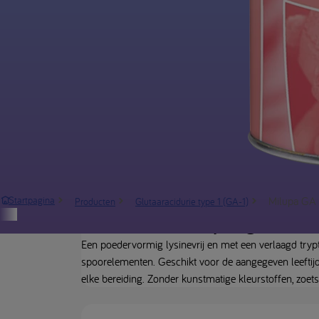
Milupa GA 1
Startpagina
Producten
Glutaaracidurie type 1 (GA-1)
Productbeschrijving
Een poedervormig lysinevrij en met een verlaagd trypt
spoorelementen. Geschikt voor de aangegeven leeftijds
elke bereiding. Zonder kunstmatige kleurstoffen, zoet