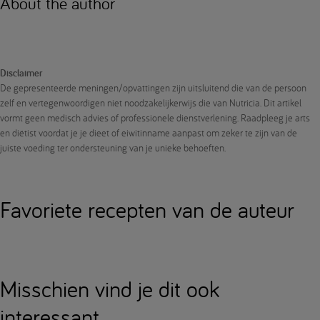
About the author
Disclaimer
De gepresenteerde meningen/opvattingen zijn uitsluitend die van de persoon
zelf en vertegenwoordigen niet noodzakelijkerwijs die van Nutricia. Dit artikel
vormt geen medisch advies of professionele dienstverlening. Raadpleeg je arts
en diëtist voordat je je dieet of eiwitinname aanpast om zeker te zijn van de
juiste voeding ter ondersteuning van je unieke behoeften.
Favoriete recepten van de auteur
Misschien vind je dit ook
interessant