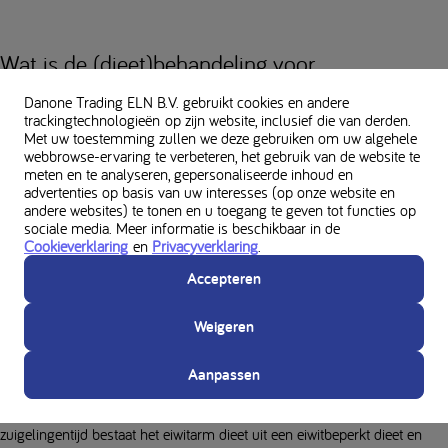
Wat is de (dieet)behandeling voor
stofwisselingsziekten?
Danone Trading ELN B.V. gebruikt cookies en andere
trackingtechnologieën op zijn website, inclusief die van derden.
Na het resultaat van de neonatale screening neemt de kinderarts van het
Met uw toestemming zullen we deze gebruiken om uw algehele
ziekenhuis waar je kind geboren is, of je huisarts, contact met je op. Hij of
webbrowse-ervaring te verbeteren, het gebruik van de website te
meten en te analyseren, gepersonaliseerde inhoud en
zij zal je doorverwijzen naar het dichtstbijzijnde ziekenhuis dat
advertenties op basis van uw interesses (op onze website en
gespecialiseerd is in de behandeling van erfelijke stofwisselingsziekten.
andere websites) te tonen en u toegang te geven tot functies op
Daar moet je zo snel mogelijk op consult komen om het eiwitbeperkte
sociale media. Meer informatie is beschikbaar in de
Cookieverklaring
en
Privacyverklaring
.
dieet te starten. Het eiwitarme dieet is de langst bestaande en zeer
effectieve dieetbehandeling voor deze aandoeningen.
Accepteren
Op basis van de berekende voedingsbehoefte wordt er vervolgens door
Weigeren
de diëtist een dieet vastgesteld, waarbij natuurlijk zoveel mogelijk
rekening wordt gehouden met de wensen. Bij baby’s bestaat de voeding
Aanpassen
uit flesvoeding, speciaal ontwikkeld voor zuigelingen met een metabole
aandoening, indien mogelijk aangevuld met borstvoeding. Na de
zuigelingentijd bestaat het eiwitarm dieet uit een eiwitbeperkt dieet en