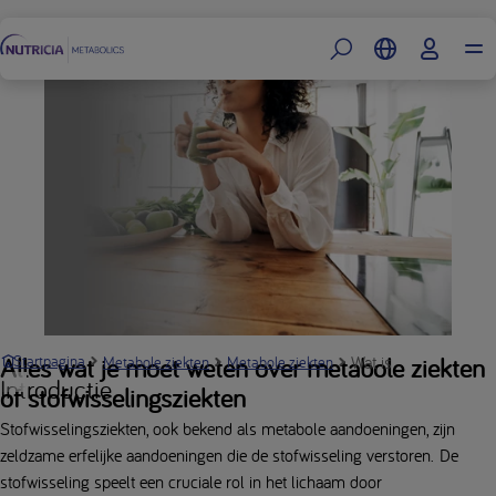
Footer
Wat is een metabole z
Alles wat je moet weten over metabole ziekten
Startpagina
Metabole ziekten
Metabole ziekten
Introductie
of stofwisselingsziekten
Stofwisselingsziekten, ook bekend als metabole aandoeningen, zijn
zeldzame erfelijke aandoeningen die de stofwisseling verstoren. De
stofwisseling speelt een cruciale rol in het lichaam door