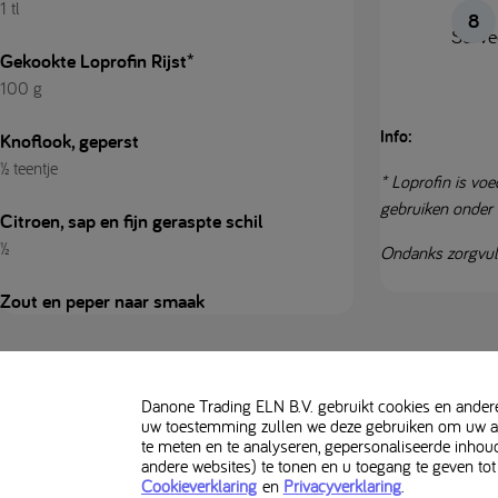
1 tl
Serve
Gekookte Loprofin Rijst*
100 g
Info:
Knoflook, geperst
½ teentje
* Loprofin is voe
gebruiken onder 
Citroen, sap en fijn geraspte schil
½
Ondanks zorgvuld
Zout en peper naar smaak
Gebruikt in dit recept
Danone Trading ELN B.V. gebruikt cookies en andere 
uw toestemming zullen we deze gebruiken om uw alg
te meten en te analyseren, gepersonaliseerde inhou
andere websites) te tonen en u toegang te geven tot
Cookieverklaring
en
Privacyverklaring
.