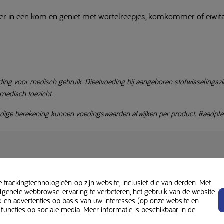
er in een kom en geniet met wortelreepjes, komkommer of eiwit
ding voor medisch gebruik. Dieetvoeding bij aangeboren stofwisselingszie
medisch toezicht.
ige berekening kunnen voedingswaarden afwijken per product. Raadpleeg 
trackingtechnologieën op zijn website, inclusief die van derden. Met
ehele webbrowse-ervaring te verbeteren, het gebruik van de website
d en advertenties op basis van uw interesses (op onze website en
 functies op sociale media. Meer informatie is beschikbaar in de