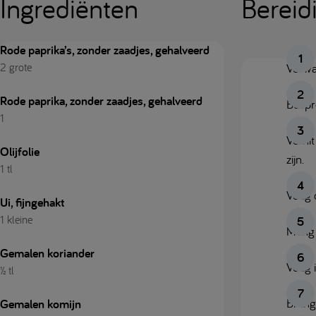
Ingrediënten
Bereid
Rode paprika’s, zonder zaadjes, gehalveerd
2 grote
Verwa
Rode paprika, zonder zaadjes, gehalveerd
Bespre
1
Verhit
Olijfolie
zijn.
1 tl
Voeg 
Ui, fijngehakt
1 kleine
Meng d
Gemalen koriander
Voeg 
½ tl
Breng
Gemalen komijn