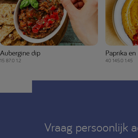
Aubergine dip
Paprika en
15
87.0
1.2
40
145.0
1.45
Vraag persoonlijk 