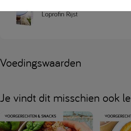
Loprofin Rijst
Voedingswaarden
Je vindt dit misschien ook l
VOORGERECHTEN & SNACKS
VOORGERECHT