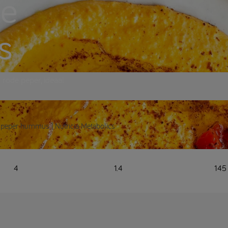
de
s
rode peper, ideaal
 peper hummus | Nutricia Metabolics
4
1.4
145