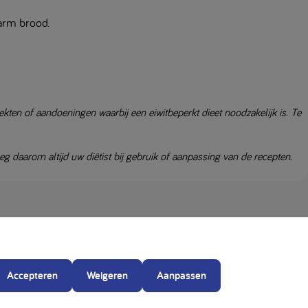
arm brood.
kten of aandoeningen waarbij een eiwitbeperkt dieet noodzakelijk is. Te
daarom altijd uw diëtist bij gebruik of aanpassing van de recepten.
Accepteren
Weigeren
Aanpassen