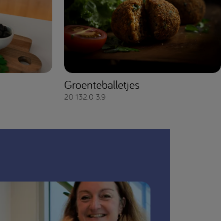
Groenteballetjes
20
132.0
3.9