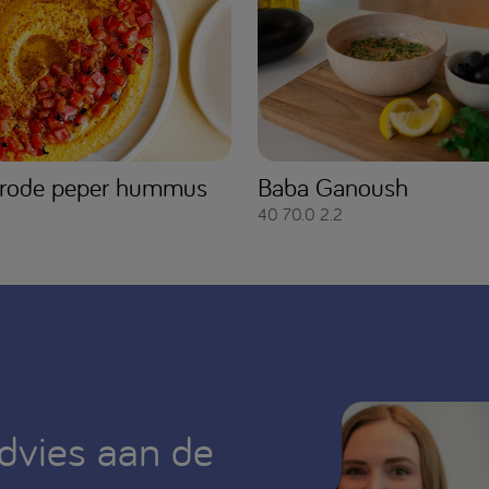
 rode peper hummus
Baba Ganoush
40
70.0
2.2
advies aan de