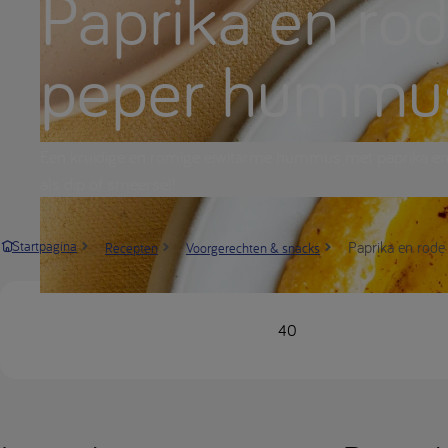
Paprika en ro
peper hummu
Een kruidige en romige eiwitarme hummus met paprika en 
als dip of smeersel!
Paprika en rode
Startpagina
Recepten
Voorgerechten & snacks
40