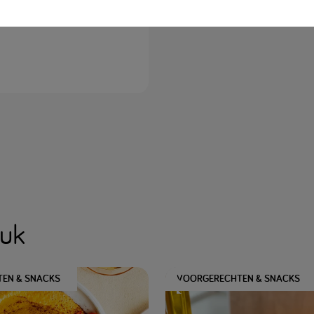
euk
EN & SNACKS
VOORGERECHTEN & SNACKS