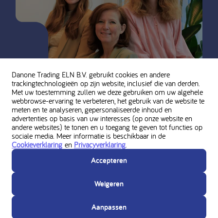
Danone Trading ELN B.V. gebruikt cookies en andere
trackingtechnologieën op zijn website, inclusief die van derden.
Met uw toestemming zullen we deze gebruiken om uw algehele
webbrowse-ervaring te verbeteren, het gebruik van de website te
Vraag persoonlijk advies aan de
meten en te analyseren, gepersonaliseerde inhoud en
advertenties op basis van uw interesses (op onze website en
andere websites) te tonen en u toegang te geven tot functies op
Nutricia Medische
sociale media. Meer informatie is beschikbaar in de
Cookieverklaring
en
Privacyverklaring
.
Voedingsservice
Accepteren
Heb je een vraag? Voor advies over medische voeding kan
Weigeren
je gratis contact opnemen met de diëtisten van de Nutricia
Medische Voedingsservice.
Aanpassen