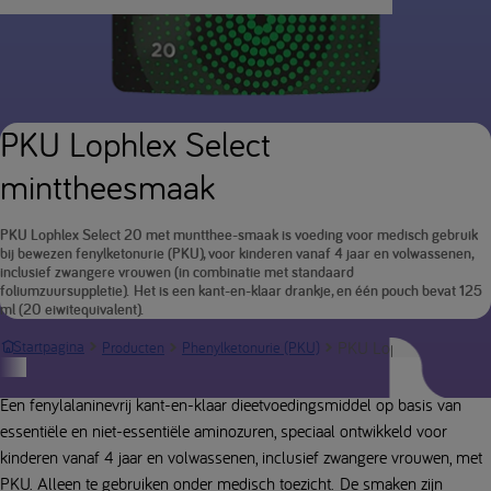
PKU Lophlex Select
minttheesmaak
PKU Lophlex Select 20 met muntthee-smaak is voeding voor medisch gebruik
bij bewezen fenylketonurie (PKU), voor kinderen vanaf 4 jaar en volwassenen,
inclusief zwangere vrouwen (in combinatie met standaard
foliumzuursuppletie). Het is een kant-en-klaar drankje, en één pouch bevat 125
ml (20 eiwitequivalent).
PKU Lophlex Select 20
Startpagina
Producten
Phenylketonurie (PKU)
Productbeschrijving
Een fenylalaninevrij kant-en-klaar dieetvoedingsmiddel op basis van
essentiële en niet-essentiële aminozuren, speciaal ontwikkeld voor
kinderen vanaf 4 jaar en volwassenen, inclusief zwangere vrouwen, met
PKU. Alleen te gebruiken onder medisch toezicht. De smaken zijn