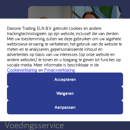
Danone Trading ELN B.V. gebruikt cookies en andere
trackingtechnologieën op zijn website, inclusief die van derden.
Met uw toestemming zullen we deze gebruiken om uw algehele
webbrowse-ervaring te verbeteren, het gebruik van de website te
meten en te analyseren, gepersonaliseerde inhoud en
advertenties op basis van uw interesses (op onze website en
andere websites) te tonen en u toegang te geven tot functies op
sociale media. Meer informatie is beschikbaar in de
Cookieverklaring
en
Privacyverklaring
.
Accepteren
Weigeren
Vraag persoonlijk advies aan de
Aanpassen
Nutricia Medische
Voedingsservice