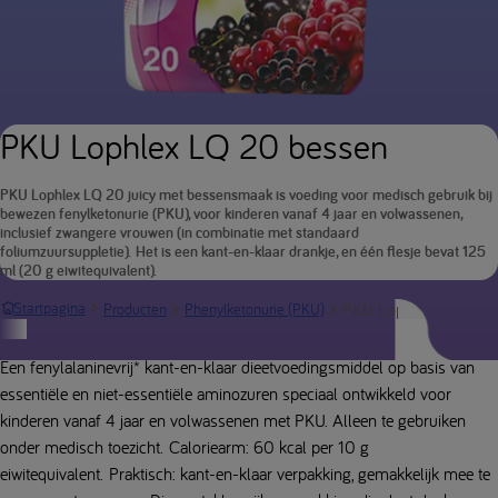
PKU Lophlex LQ 20 bessen
PKU Lophlex LQ 20 juicy met bessensmaak is voeding voor medisch gebruik bij
bewezen fenylketonurie (PKU), voor kinderen vanaf 4 jaar en volwassenen,
inclusief zwangere vrouwen (in combinatie met standaard
foliumzuursuppletie). Het is een kant-en-klaar drankje, en één flesje bevat 125
ml (20 g eiwitequivalent).
PKU Lophlex LQ 20 jui
Startpagina
Producten
Phenylketonurie (PKU)
Productbeschrijving
Een fenylalaninevrij* kant-en-klaar dieetvoedingsmiddel op basis van
essentiële en niet-essentiële aminozuren speciaal ontwikkeld voor
kinderen vanaf 4 jaar en volwassenen met PKU. Alleen te gebruiken
onder medisch toezicht. Caloriearm: 60 kcal per 10 g
eiwitequivalent. Praktisch: kant-en-klaar verpakking, gemakkelijk mee te