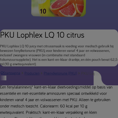
PKU Lophlex LQ 10 citrus
PKU Lophlex LQ 10 juicy met citrussmaak is voeding voor medisch gebruik bij
bewezen fenylketonurie (PKU), voor kinderen vanaf 4 jaar en volwassenen,
inclusief zwangere vrouwen (in combinatie met standaard
foliumzuursuppletie). Het is een kant-en-klaar drankje, en één pouch bevat 62,5
ml (10 g eiwitequivalent).
PKU Lophlex LQ Juicy 
Startpagina
Producten
Phenylketonurie (PKU)
Productbeschrijving
Een fenylalaninevrij* kant-en-klaar dieetvoedingsmiddel op basis van
essentiële en niet-essentiële aminozuren speciaal ontwikkeld voor
kinderen vanaf 4 jaar en volwassenen met PKU. Alleen te gebruiken
onder medisch toezicht. Caloriearm: 60 kcal per 10 g
eiwitequivalent. Praktisch: kant-en-klaar verpakking en klein