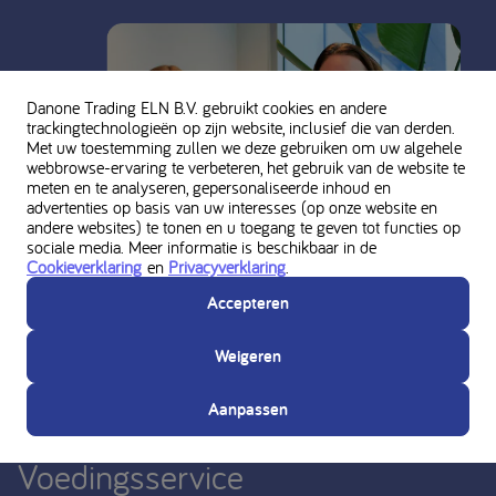
Danone Trading ELN B.V. gebruikt cookies en andere
trackingtechnologieën op zijn website, inclusief die van derden.
Met uw toestemming zullen we deze gebruiken om uw algehele
webbrowse-ervaring te verbeteren, het gebruik van de website te
meten en te analyseren, gepersonaliseerde inhoud en
advertenties op basis van uw interesses (op onze website en
andere websites) te tonen en u toegang te geven tot functies op
sociale media. Meer informatie is beschikbaar in de
Cookieverklaring
en
Privacyverklaring
.
Accepteren
Weigeren
Vraag persoonlijk advies aan de
Aanpassen
Nutricia Medische
Voedingsservice